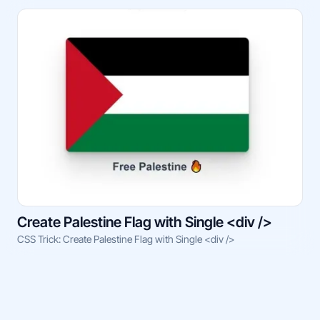
Create Palestine Flag with Single <div />
CSS Trick: Create Palestine Flag with Single <div />